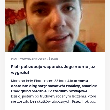
PIOTR WAWRZYNKOWSKI, ŻEGAŃ
Piotr potrzebuje wsparcia. Jego mama już
wygrała!
Mam na imię Piotr i mam 33 lata.
4 lata temu
dostałem diagnozę: nowotwór złośliwy, chłoniak
Chodgkina ostatnie, IV stadium rozwojowe.
Dzisiaj jestem po trudnym, rocznym leczeniu, które
nie zostało bez skutków ubocznych. Przez 1 rok po
leczeniu spałem, nie miałem siły na nic. Następne 2