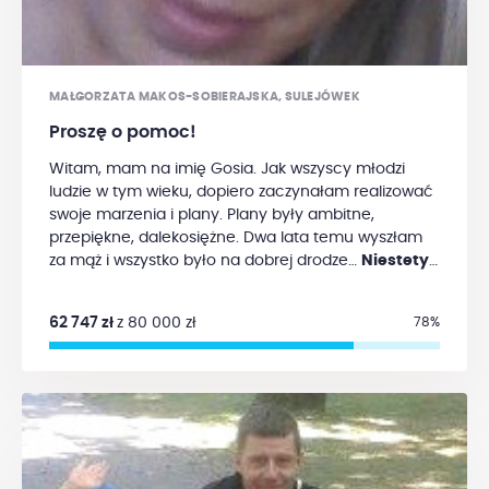
MAŁGORZATA MAKOS-SOBIERAJSKA, SULEJÓWEK
Proszę o pomoc!
Witam, mam na imię Gosia. Jak wszyscy młodzi
ludzie w tym wieku, dopiero zaczynałam realizować
swoje marzenia i plany. Plany były ambitne,
przepiękne, dalekosiężne. Dwa lata temu wyszłam
za mąż i wszystko było na dobrej drodze…
Niestety
w lipcu 2015 roku pod lewą pachą pojawił się guz.
Guz rósł tak szybko, że już pod koniec lipca
62 747 zł
z 80 000 zł
78%
przeszłam operację usunięcia wraz z okolicznym
węzłem chłonnym. Wszyscy byli dobrej myśli,
jednak wynik badania histopatologicznego był dla
mnie szokiem.
Nowotwór złośliwy, a dokładnie
czerniak…
Kolejne wyniki badań potwierdziły
diagnozę i wykazały dodatkowe przerzuty na oba
płuca. We wrześniu, bardzo szybko zostałam objęta