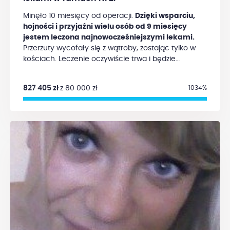
Minęło 10 miesięcy od operacji.
Dzięki wsparciu,
hojności i przyjaźni wielu osób od 9 miesięcy
jestem leczona najnowocześniejszymi lekami.
Przerzuty wycofały się z wątroby, zostając tylko w
kościach. Leczenie oczywiście trwa i będzie
kontynuowane, jak najdłużej się da. Czuję się
dobrze, efekty uboczne leczenia przestają mi
827 405 zł
z 80 000 zł
1034%
doskwierać i patrzę w przyszłość z optymizmem.
Środki, które zostały zgromadzone na moim koncie
w Fundacji wystarczają w chwili obecnej na
leczenie i badania, w związku z tym zawieszamy na
razie zbiórkę na moje konto. Wśród pacjentów
Fundacji Alivia jest wielu potrzebujących, których
nadal mogą Państwo wspierać. Bardzo serdecznie
pozdrawiam, Marta