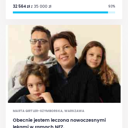
lata też nie były łatwe. Dzisiaj czuję się dużo lepiej,
32 564 zł
z 35 000 zł
93%
jednak strach przed nawrotem powraca jak
bumerang. Cały czas korzystam z terapii i dzięki
wsparciu życzliwych osób, środki dostępne na
koncie Alivii wykorzystuję na dojazdy i leczenie.
Mam nadzieję, że spotkanie IV stopnia z chorobą
jest już za mną i traumatyczne przeżycia będą za
parę lat tylko wspomnieniem. Dziękuję z całego
serca za wsparcie mojego leczenia:))))
MARTA GIRTLER-SZYMBORSKA, WARSZAWA
Obecnie jestem leczona nowoczesnymi
lekami w ramach NFZ.