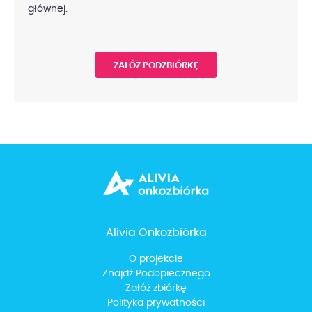
głównej.
ZAŁÓŻ PODZBIÓRKĘ
Alivia Onkozbiórka
O projekcie
Znajdź Podopiecznego
Załóż zbiórkę
Polityka prywatności