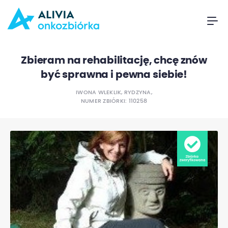
Zbieram na rehabilitację, chcę znów
być sprawna i pewna siebie!
IWONA WLEKLIK, RYDZYNA,
NUMER ZBIÓRKI: 110258