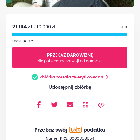
21 194 zł
z 10 000 zł
211%
Brakuje: 0 zł
PRZEKAŻ DAROWIZNĘ
Nie pobieramy prowizji od darowizn
Zbiórka została zweryfikowana
Udostępnij zbiórkę
Przekaż swój
podatku
Numer KRS: 0000358654