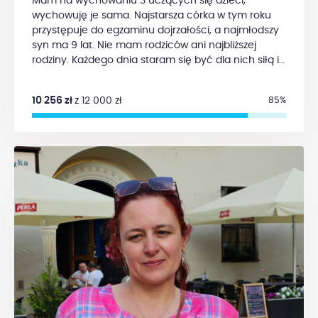
Mam na wychowaniu 3 uczących się dzieci,
wychowuję je sama. Najstarsza córka w tym roku
przystępuje do egzaminu dojrzałości, a najmłodszy
syn ma 9 lat. Nie mam rodziców ani najbliższej
rodziny. Każdego dnia staram się być dla nich siłą i
oparciem, mimo że sama mierzę się z bardzo
trudną chorobą. Zdiagnozowano u mnie
złośliwy
10 256 zł
z 12 000 zł
85%
nowotwór szyjki macicy
(rak płaskonabłonkowy
rogowaciejący, G2, stadium IIB). Leczenie wymaga
ode mnie regularnych dojazdów – mam ponad 50
km w jedną stronę do szpitala onkologicznego, co
wiąże się z dodatkowymi kosztami i ogromnym
wysiłkiem. Moja sytuacja finansowa jest bardzo
trudna. Nie jestem w stanie pracować.
Chemioterapia bardzo osłabia mój organizm, a
dopiero jestem po 4 cyklu. Już zaczynają mi
wypadać włosy, a czeka mnie jeszcze 8 takich cykli
plus 25 radioterapii i brachyterapia. Chciałabym
zapewnić dzieciom jak najlepsze warunki i
jednocześnie zadbać o swoje zdrowie –
odpowiednią dietę, dojazdy na leczenie oraz rzeczy,
które pomagają mi w codzienności jak suplementy