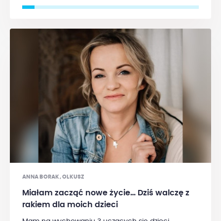
dodatkowymi kosztami, których i tak już jest dużo.
Koszt nierefundowanego leku to 1462 zł na
tydzień
, a ma być on podawany co 7 dni bez
znanej daty zakończenia - co sprawia, że kwota robi
się niemała. Ponadto, na co dzień dokucza mi ból
neuropatyczny - skutek uboczny chemioterapii -
która utrudnia mi funkcjonowanie. Proszę o
wsparcie.
ANNA BORAK, OLKUSZ
Miałam zacząć nowe życie… Dziś walczę z
rakiem dla moich dzieci