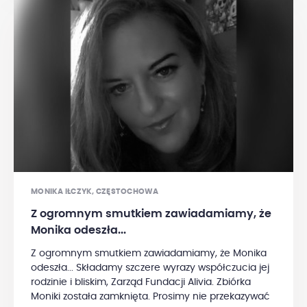
wspierająca otrzyma go w prezencie wraz z moimi
osobistymi podziękowaniami oraz możliwością
konsultacji mającej na celu poprawę komfortu
życia i zmniejszenie objawów ubocznych po
kolejnych cyklach chemioterapii. prof. dr hab. med.
Andrzej Gabrielangabriel@wp.pl
MONIKA IŁCZYK, CZĘSTOCHOWA
Z ogromnym smutkiem zawiadamiamy, że
Monika odeszła...
Z ogromnym smutkiem zawiadamiamy, że Monika
odeszła... Składamy szczere wyrazy współczucia jej
rodzinie i bliskim, Zarząd Fundacji Alivia. Zbiórka
Moniki została zamknięta. Prosimy nie przekazywać