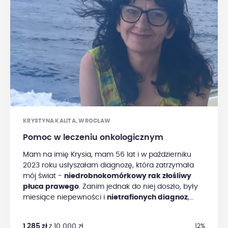
KRYSTYNA KALITA, WROCŁAW
Pomoc w leczeniu onkologicznym
Mam na imię Krysia, mam 56 lat i w październiku
2023 roku usłyszałam diagnozę, która zatrzymała
mój świat -
niedrobnokomórkowy rak złośliwy
płuca prawego
. Zanim jednak do niej doszło, były
miesiące niepewności i
nietrafionych diagnoz
,
które opóźniły właściwe leczenie. Kiedy w końcu
poznaliśmy prawdę, choroba była już bardzo
1 285 zł
z 10 000 zł
12%