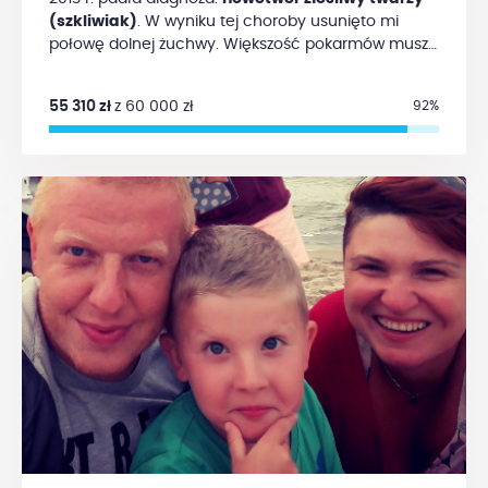
takie jest prawo... Zdrową pierś mogę usunąć i
(szkliwiak)
. W wyniku tej choroby usunięto mi
zrekonstruować tylko prywatnie. Profilaktyczna
połowę dolnej żuchwy. Większość pokarmów muszę
obustronna mastektomia w wieku 29 lat to nie jest
rozdrabniać lub miksować, bo nie mam czym gryźć.
moja fanaberia, to walka o normalne życie bez
Sytuacja materialna mojej rodziny jest trudna, a
piętna choroby nowotworowej. Nie chcę mieć
55 310 zł
z 60 000 zł
92%
całkowity koszt leczenia i dojazdów do szpitala
poczucia, że moje piersi są jak cykająca bomba,
znacznie przekracza nasz rodzinny budżet.
która w każdej chwili może wybuchnąć. Są to
Rekonstrukcja żuchwy z wstawieniem zębów jest
niestety bardzo kosztowne operacje, a my jesteśmy
bardzo kosztowna.
Proszę o pomoc i wsparcie
przeciętną rodzinką, oboje z mężem pracujemy,
finansowe, gdyż każda darowizna jest dla mnie
wychowujemy małego synka, przed
szansą na poprawę efektywności mojego leczenia
zdiagnozowaniem choroby kupiliśmy nasze
oraz przedłużenie życia. Z góry serdecznie dziękuję
wymarzone mieszkanie, oczywiście na kredyt.
za pomoc! Z poważaniem, Izabela Florek
Obecnie wykańczamy mieszkanie, co pochłania
nasz niemal cały budżet domowy i po prostu
nie
stać nas na wyłożenie extra 50000 zł, bo z takimi
kosztami trzeba się liczyć przy mastektomii z
jednoczesną rekonstrukcją.
Ja będę żyć, nie
poddaję się i walczę, bo mam dla kogo żyć. Chcę
wygrać z tą chorobą i chcę, żeby kolejne lata
mojego życia nie upływały pod znakiem lęku, że
choroba może jeszcze wrócić. Chcę ryzyko
zmniejszyć do minimum. Wasz gest dobrej woli