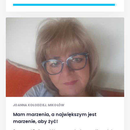
bardzo blisko tętnicy szyjnej. Po zabiegu pierwszy raz
poziom kalcytoniny zaczął spadać.
Na dzień
dzisiejszy potrzebuję funduszy, aby
kontynuować specjalistyczne leczenie
onkologiczne, żeby do końca wyleczyć organizm
z nowotworu.
JOANNA KOŁODZIEJ, MIKOŁÓW
Mam marzenia, a największym jest
marzenie, aby żyć!