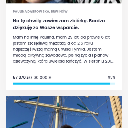
skierowanie prośby o uruchomienie zbiórki.
Wszystkim Darczyńcom z góry dziękuję z całego
PAULINA DĄBROWSKA, BRWINÓW
serca - pomagacie realnie przedłużyć mi życie.
Cel
Na tę chwilę zawieszam zbiórkę. Bardzo
zbiórki to 480 000 PLN (2 lata kuracji).
dziękuję za Wasze wsparcie.
Mam na imię Paulina, mam 29 lat, od prawie 6 lat
jestem szczęśliwą mężatką, a od 2,5 roku
najszczęśliwszą mamą urwisa Tymka. Jestem
młodą, aktywną zawodowo, pełną życia i planów
dziewczyną, która uwielbia tańczyć. W sierpniu 2017
zupełnie przez przypadek, bo podczas codziennej
kąpieli w prawej piersi znalazłam takie bardzo małe
57 370 zł
z 60 000 zł
95%
"coś", sama nie byłam pewna, czy to jakaś zmiana
czy tylko mi się wydaje, a na pewno nie
dopuszczałam nawet myśli, że to "coś" może okazać
się czymś złym. Po miesiącu przy okazji kontrolnej
wizyty u ginekologa pokazałam moje znalezisko,
zlecono kontrolne USG piersi, zalecono
profilaktyczną wizytę u onkologa (wizyta 13.10.2017 -
żeby było śmieszniej, był to piątek), a po wizycie
biopsja, ale to też tylko dlatego, że takie są