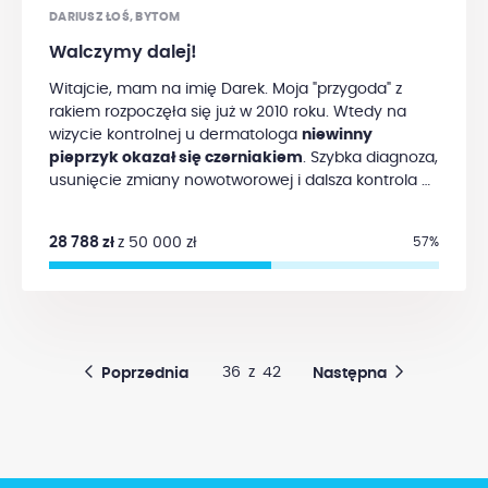
DARIUSZ ŁOŚ, BYTOM
może mi w tym pomóc. Dziękuję!
Walczymy dalej!
Witajcie, mam na imię Darek. Moja "przygoda" z
rakiem rozpoczęła się już w 2010 roku. Wtedy na
wizycie kontrolnej u dermatologa
niewinny
pieprzyk okazał się czerniakiem
. Szybka diagnoza,
usunięcie zmiany nowotworowej i dalsza kontrola w
Instytucie Onkologii w Gliwicach dały oddech na
kolejne 7 lat.
Niestety pod koniec 2017 roku, po
28 788 zł
z 50 000 zł
57%
długich i skomplikowanych badaniach wykryto
we wnęce wątroby guza Klatskina
, wywołanego
przez kolejne ognisko czerniaka. Operacja była
skomplikowana i ciężka, usunięto 2/3 wątroby z
całą zmianą nowotworową. Dalszy etap to poradnia
onkologiczna w Gliwicach. Tam skierowano mnie na
36
z
42
Poprzednia
Następna
badanie PET, które miało w 100% wykluczyć kolejne
przerzuty... Niestety stało się inaczej. Badanie to
ukazało kolejne 3 ogniska nowotworu w
pachwinach oraz prawej kości udowej. W tym
samym czasie otrzymaliśmy potwierdzenie