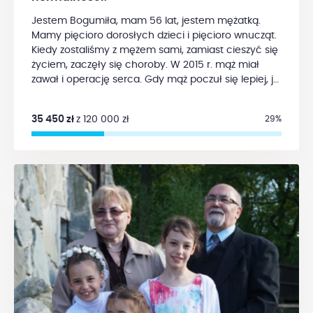
Jestem Bogumiła, mam 56 lat, jestem mężatką.
Mamy pięcioro dorosłych dzieci i pięcioro wnucząt.
Kiedy zostaliśmy z mężem sami, zamiast cieszyć się
życiem, zaczęły się choroby. W 2015 r. mąż miał
zawał i operację serca. Gdy mąż poczuł się lepiej, ja
pewnego majowego wieczoru wyczułam pod brodą
mały guzek. Tak się zaczęło.
W lipcu 2015 r.
35 450 zł
z 120 000 zł
29%
usłyszałam diagnozę -
rak dna jamy ustnej
, do
usunięcia. Pamiętam ciągle, jak na początku lekarz
powiadomił mnie o skutkach ubocznych i
powikłaniach operacji, ale to do mnie nie docierało.
Chciałam jak najszybciej pozbyć się choroby. 14
września 2015 r. odbyła się operacja, która trwała 11
godzin. Usunięto układ chłonny szyi, dno jamy
ustnej, część trzonu i nasady języka oraz trzonu
kości gnykowej po stronie prawej. Miałam założoną
sondę i rurkę trachoestomijną, którą usunięto po 2
tygodniach. Z sondą wróciłam do domu. W połowie
października usunięto sondę, a założono PEGA
(przetoka odżywcza połączona bezpośrednio do