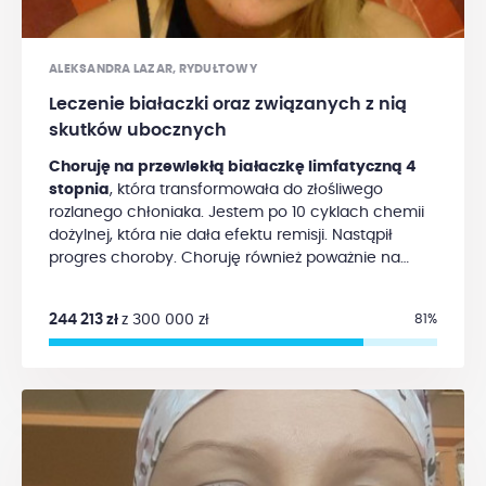
pozwoliłaby mi kontynuować dalszy proces leczenia
i rehabilitację w Polsce, jak również poza granicami
kraju oraz realnie patrzeć w moją przyszłość. Będę
ALEKSANDRA LAZAR, RYDUŁTOWY
wdzięczna za każdą kwotę, którą Państwo zechcą
Leczenie białaczki oraz związanych z nią
wpłacić. Pomagać w potrzebie to wielka i wspaniała
skutków ubocznych
rzecz.
Choruję na przewlekłą białaczkę limfatyczną 4
stopnia
, która transformowała do złośliwego
rozlanego chłoniaka. Jestem po 10 cyklach chemii
dożylnej, która nie dała efektu remisji. Nastąpił
progres choroby. Choruję również poważnie na
jelita, stąd inne leczenie jest wysoce ryzykowne.
Od
kilku lat walczę o refundację leku dla mnie i
244 213 zł
z 300 000 zł
81%
innych pacjentów (koszt leczenia 24 tys.
miesięcznie), niestety bez skutku,
mimo
zaangażowania się w tą sprawę mediów i posłów. W
tym czasie ja czekałam, a mój stan się pogarszał.
Jest to lek najnowszej generacji: chemioterapia
doustna, dająca ogromne szanse takim pacjentom
jak ja. Jakiś temu udało mi się uzyskać lek w