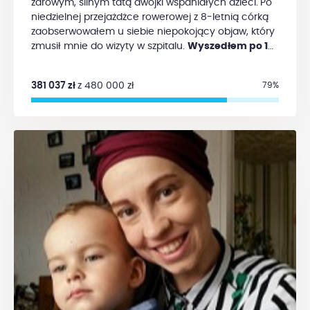
zdrowym, silnym tatą dwójki wspaniałych dzieci.
Po
choroba. Dziękuję!
niedzielnej przejażdżce rowerowej z 8-letnią córką
zaobserwowałem u siebie niepokojący objaw, który
zmusił mnie do wizyty w szpitalu.
Wyszedłem po 14
dniach bez nerki z rozpoznanym
rakiem nerki
. W
styczniu 2017 miałem operowany przerzut do płuca,
381 037 zł
z 480 000 zł
79%
następnie we wrześniu 2017 wtórny guz mózgu i
opon mózgowych, w grudniu 2017 usunięte
nadnercze z powodu kolejnego przerzutu raka nerki.
Krótkie odstępy czasu pomiędzy przerzutami oraz
ryzyko pojawienia się kolejnego guza zmusiły mnie
do poszukiwania skutecznego leczenia. Rak nerki
jest oporny na wszelkie konwencjonalne metody
zwalczania nowotworów.
Jedyną szansą na
leczenie i kontrolowanie choroby jest
immunoterapia.
Niestety program lekowy, jaki jest
przewidziany dla pacjentów w Polsce, uzależnia
podanie tego leku od posiadania nieoperacyjnego
przerzutu, a ja go nie mam. Ale aby to utrzymać,
muszę brać ten lek i finansować samemu jego
zakup.
Koszt kroplówki to
23 000 PLN
. Sam nie
podołam finansowaniu kuracji, stąd pomysł na