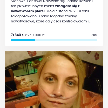
Szanowni Państwo! Nazywam się Joanna Kazuch i
tak jak wiele innych kobiet
zmagam się z
nowotworem piersi.
Moja historia: W 2001 roku
zdiagnozowano u mnie łagodne zmiany
nowotworowe, które cały czas kontrolowałam i
konsultowałam z lekarzami. W ciągu ostatnich
kilkunastu lat równocześnie zajmowałam się
71 340 zł
z 250 000 zł
28%
obłożnie chorą Mamą. Opieka pochłonęła wszystkie
zgromadzone środki finansowe. W listopadzie 2017
roku mama odeszła, a wraz z jej śmiercią pojawiły
się silne emocje związane ze stratą bliskiej osoby. Z
początkiem lipca 2018 roku otrzymałam diagnozę –
obustronny, złośliwy rak piersi HER 2 +, przy czym
każda z piersi jest w innym stanie
zaawansowania i wymaga odrębnej terapii.
Jestem sama, żyję na własnym utrzymaniu, a
mój obecny stan zdrowia uniemożliwia pracę
zarobkową. Leczenie i rehabilitacja obejmuje
leki, dojazdy do ośrodków zdrowia, wizyty
lekarskie.
Dlatego też, Szanowni Państwo, zwracam
się do Was z prośbą o pomoc. Otrzymana pomoc
finansowa byłaby dla mnie dużym wsparciem i