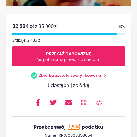
32 564 zł
z 35 000 zł
93%
Brakuje: 2 435 zł
PRZEKAŻ DAROWIZNĘ
Nie pobieramy prowizji od darowizn
Zbiórka została zweryfikowana
Udostępnij zbiórkę
Przekaż swój
podatku
Numer KRS: 0000358654