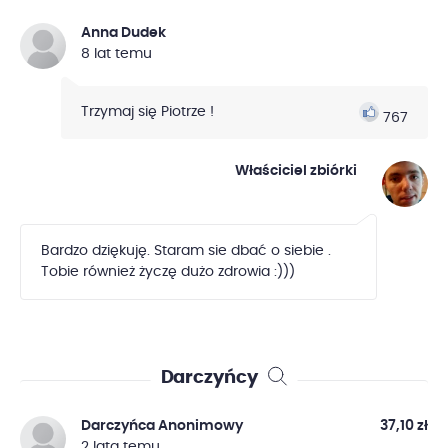
Anna Dudek
8 lat temu
Trzymaj się Piotrze !
767
Właściciel zbiórki
Bardzo dziękuję. Staram sie dbać o siebie .
Tobie również życzę dużo zdrowia :)))
Darczyńcy
Darczyńca Anonimowy
37,10 zł
2 lata temu