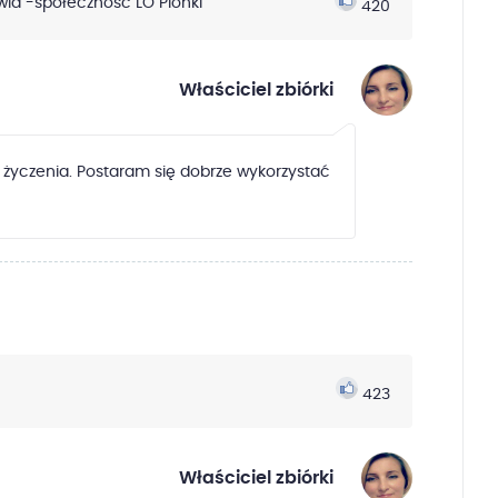
wia -społeczność LO Pionki
420
Właściciel zbiórki
a życzenia. Postaram się dobrze wykorzystać
423
Właściciel zbiórki