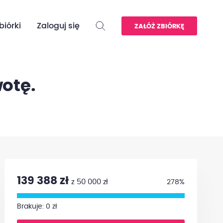
biórki
Zaloguj się
ZAŁÓŻ ZBIÓRKĘ
otę.
139 388 zł
z 50 000 zł
278%
Brakuje: 0 zł