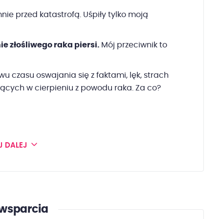
nie przed katastrofą. Uśpiły tylko moją
e złośliwego raka piersi.
Mój przeciwnik to
u czasu oswajania się z faktami, lęk, strach
ających w cierpieniu z powodu raka. Za co?
J DALEJ
wsparcia