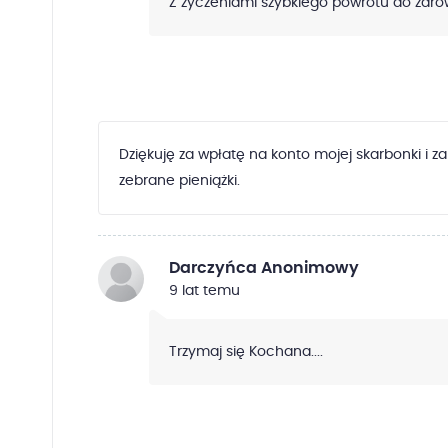
Z życzeniami szybkiego powrotu do zdro
Dziękuję za wpłatę na konto mojej skarbonki i z
zebrane pieniążki.
Darczyńca Anonimowy
9 lat temu
Trzymaj się Kochana....