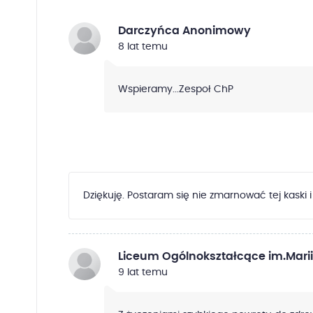
Darczyńca Anonimowy
8 lat temu
Wspieramy...Zespoł ChP
Dziękuję. Postaram się nie zmarnować tej kaski i
Liceum Ogólnokształcące im.Marii
9 lat temu