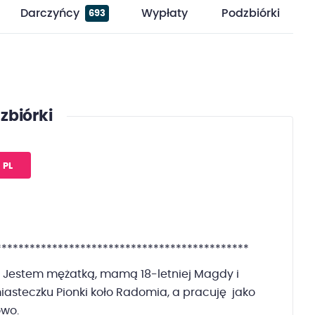
Darczyńcy
Wypłaty
Podzbiórki
693
zbiórki
PL
*********************************************
 Jestem mężatką, mamą 18-letniej Magdy i
iasteczku Pionki koło Radomia, a pracuję jako
owo.