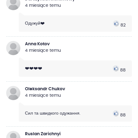
4 miesiące temu
Одужуй❤️
82
Anna Kotov
4 miesiące temu
❤️❤️❤️❤️
88
Oleksandr Chukov
4 miesiące temu
Сил та швидкого одужання.
88
Ruslan Zarichnyi