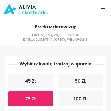
Przekaż darowiznę
UDAŁO SIĘ OSIĄGNĄĆ CEL ZBIÓRKI!
IZABELLA OLSZEWSKA, GORZÓW WIELKOPOLSKI
Wybierz kwotę i rodzaj wsparcia
45 ZŁ
50 ZŁ
75 ZŁ
100 ZŁ