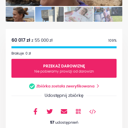
60 017 zł
z 55 000 zł
109%
Brakuje: 0 zł
PRZEKAŻ DAROWIZNĘ
Nie pobieramy prowizji od darowizn
Zbiórka została zweryfikowana
Udostępnij zbiórkę
57
udostępnień