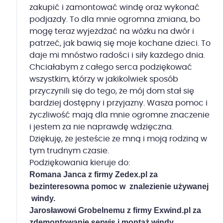
zakupić i zamontować windę oraz wykonać
podjazdy. To dla mnie ogromna zmiana, bo
mogę teraz wyjeżdżać na wózku na dwór i
patrzeć, jak bawią się moje kochane dzieci. To
daje mi mnóstwo radości i siły każdego dnia.
Chciałabym z całego serca podziękować
wszystkim, którzy w jakikolwiek sposób
przyczynili się do tego, że mój dom stał się
bardziej dostępny i przyjazny. Wasza pomoc i
życzliwość mają dla mnie ogromne znaczenie
i jestem za nie naprawdę wdzięczna.
Dziękuję, że jesteście ze mną i moją rodziną w
tym trudnym czasie.
Podziękowania kieruje do:
Romana Janca z firmy Zedex.pl
za
bezinteresowna pomoc w
znalezienie używanej
windy.
Jarosławowi Grobelnemu z firmy Exwind.pl za
zdemontowanie serwis i montaż windy.