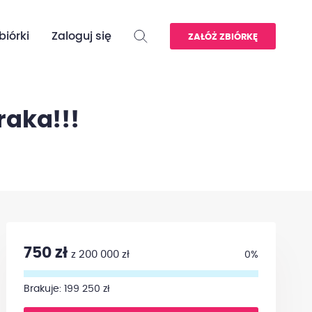
biórki
Zaloguj się
ZAŁÓŻ ZBIÓRKĘ
raka!!!
750 zł
z 200 000 zł
0%
Brakuje: 199 250 zł