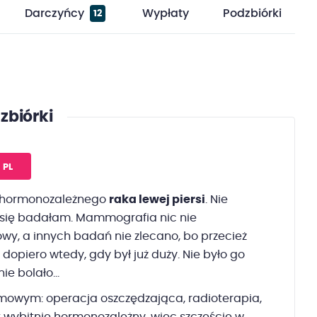
Darczyńcy
Wypłaty
Podzbiórki
12
zbiórki
PL
 hormonozależnego
raka lewej piersi
. Nie
ie się badałam. Mammografia nic nie
y, a innych badań nie zlecano, bo przecież
e" dopiero wtedy, gdy był już duży. Nie było go
e bolało...
mowym: operacja oszczędzająca, radioterapia,