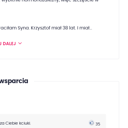
st wybitnie hormonozależny, więc szczęście w
ciłam Syna. Krzysztof miał 38 lat. I miał...
J DALEJ
wsparcia
a Ciebie kciuki.
35