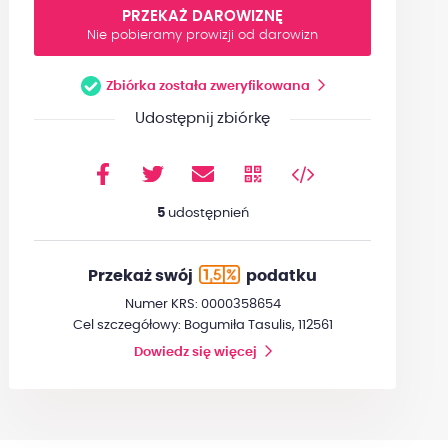
PRZEKAŻ DAROWIZNĘ
Nie pobieramy prowizji od darowizn
Zbiórka została zweryfikowana
Udostępnij zbiórkę
5
udostępnień
Przekaż swój
podatku
Numer KRS: 0000358654
Cel szczegółowy: Bogumiła Tasulis, 112561
Dowiedz się więcej