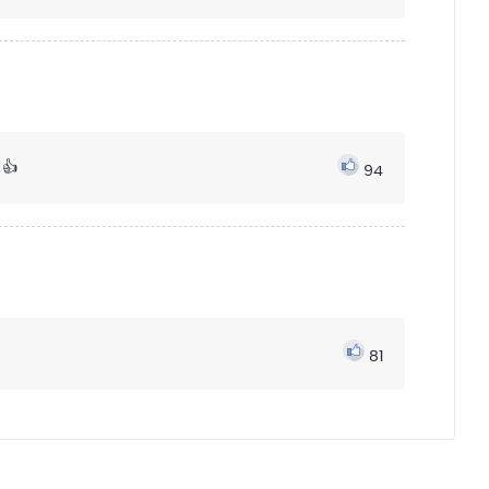
👍
94
81