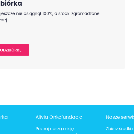
biórka
 jeszcze nie osiągnął 100%, a środki zgromadzone
nej.
PODZBIÓRKĘ
órka
Alivia Onkofundacja
Nasze serwi
Poznaj naszą misję
Zbierz środki 