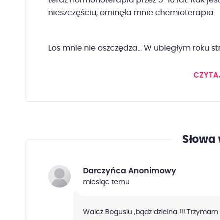
teraz hormonoterapia przez 5-10 lat. Rak je
nieszczęściu, ominęła mnie chemioterapia.
Los mnie nie oszczędza... W ubiegłym roku stra
CZYTA
Słowa 
Darczyńca Anonimowy
miesiąc temu
Walcz Bogusiu ,bądz dzielna !!!.Trzymam z