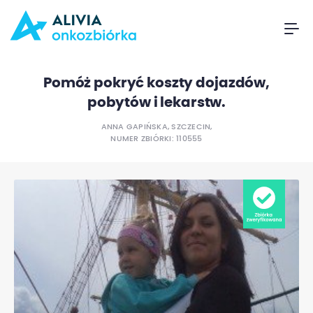
Pomóż pokryć koszty dojazdów,
pobytów i lekarstw.
ANNA GAPIŃSKA, SZCZECIN,
NUMER ZBIÓRKI: 110555