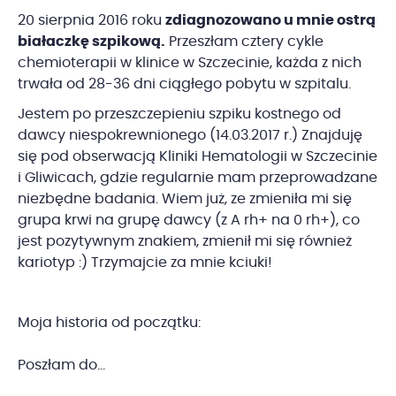
20 sierpnia 2016 roku
zdiagnozowano u mnie ostrą
białaczkę szpikową.
Przeszłam cztery cykle
chemioterapii w klinice w Szczecinie, każda z nich
trwała od 28-36 dni ciągłego pobytu w szpitalu.
Jestem po przeszczepieniu szpiku kostnego od
dawcy niespokrewnionego (14.03.2017 r.) Znajduję
się pod obserwacją Kliniki Hematologii w Szczecinie
i Gliwicach, gdzie regularnie mam przeprowadzane
niezbędne badania. Wiem już, ze zmieniła mi się
grupa krwi na grupę dawcy (z A rh+ na 0 rh+), co
jest pozytywnym znakiem, zmienił mi się również
kariotyp :) Trzymajcie za mnie kciuki!
Moja historia od początku:
Poszłam do...