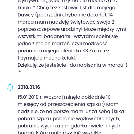
wykrywalne), więc trzymajcie mocno za to
kciuki :* Chcę też zostawić list dla mojego
Dawcy (poprzedni chyba nie dotarł...). 14
marca mam nadzieję świętować swoje 2
poprzeszczepowe urodziny! Może między tymi
wszystkimi badaniami i wizytami spełni się
jedno z moich marzeń, czyli możliwość
poznania mojego bliźniaka <3 Za to też
trzymajcie mocno kciuki.
Dziękuję, że jesteście i do napisania w marcu :)
:*
2018.01.16
15.01.2018 r. Wczoraj minęło dokładnie 10
miesięcy od przeszczepienia szpiku :) Mam
nadzieję, że najgorsze mam już za sobą (kilka
pobrań szpiku, pobranie węzłów chłonnych,
pobranie wycinka z migdałka i wiele innych
badań, które mają rozwiać wszelkie