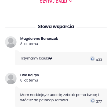
CZYTAJ DALEJ
Słowa wsparcia
Magdalena Banaszak
8 lat temu
Trzymamy kciuki❤️
433
Ewa Kajrys
8 lat temu
Mam nadzieje,ze uda się zebrać pełna kwotę i
wrócisz do pełnego zdrowia
377