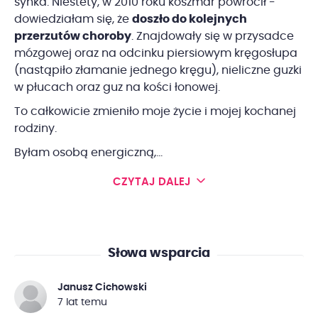
synka. Niestety, w 2010 roku koszmar powrócił -
dowiedziałam się, że
doszło do kolejnych
przerzutów choroby
. Znajdowały się w przysadce
mózgowej oraz na odcinku piersiowym kręgosłupa
(nastąpiło złamanie jednego kręgu), nieliczne guzki
w płucach oraz guz na kości łonowej.
To całkowicie zmieniło moje życie i mojej kochanej
rodziny.
Byłam osobą energiczną,...
CZYTAJ DALEJ
Słowa wsparcia
Janusz Cichowski
7 lat temu