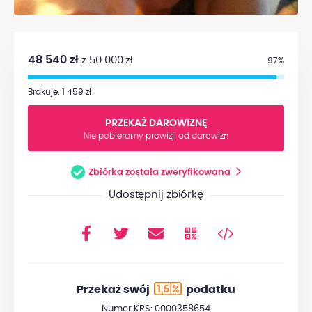
48 540 zł
z 50 000 zł
97%
Brakuje: 1 459 zł
PRZEKAŻ DAROWIZNĘ
Nie pobieramy prowizji od darowizn
Zbiórka została zweryfikowana
Udostępnij zbiórkę
Przekaż swój
podatku
Numer KRS: 0000358654