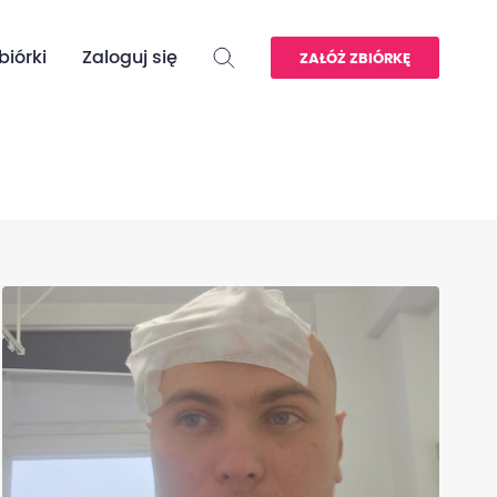
biórki
Zaloguj się
ZAŁÓŻ ZBIÓRKĘ