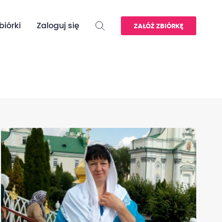
biórki
Zaloguj się
ZAŁÓŻ ZBIÓRKĘ