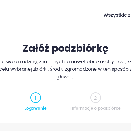
Wszystkie z
Załóż podzbiórkę
j swoją rodzinę, znajomych, a nawet obce osoby i zwięk
celu wybranej zbiórki. Środki zgromadzone w ten sposób z
główną.
1
2
Logowanie
Informacje o podzbiórce