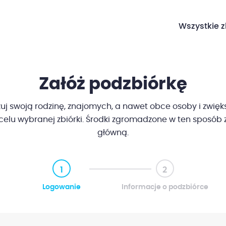
Wszystkie z
Załóż podzbiórkę
j swoją rodzinę, znajomych, a nawet obce osoby i zwięk
celu wybranej zbiórki. Środki zgromadzone w ten sposób z
główną.
1
2
Logowanie
Informacje o podzbiórce