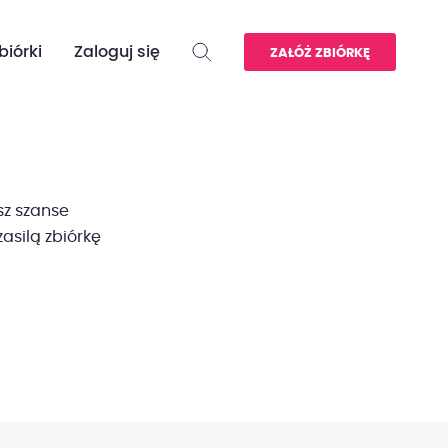
biórki
Zaloguj się
ZAŁÓŻ ZBIÓRKĘ
sz szanse
asilą zbiórkę