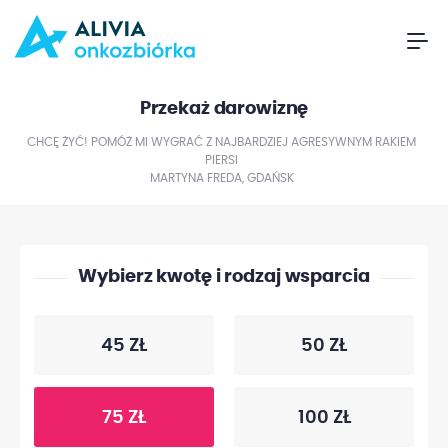
Przekaż darowiznę
CHCĘ ŻYĆ! POMÓŻ MI WYGRAĆ Z NAJBARDZIEJ AGRESYWNYM RAKIEM
PIERSI
MARTYNA FREDA, GDAŃSK
Wybierz kwotę i rodzaj wsparcia
45 ZŁ
50 ZŁ
75 ZŁ
100 ZŁ