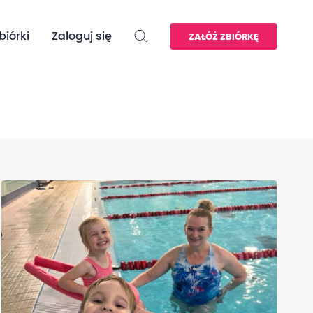
biórki
Zaloguj się
ZAŁÓŻ ZBIÓRKĘ