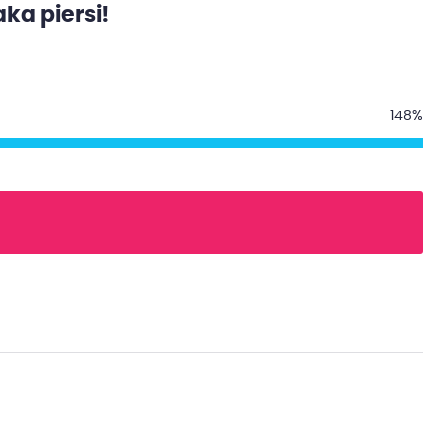
ka piersi!
148%