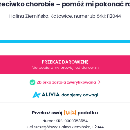
eciwko chorobie – pomóż mi pokonać ra
Halina Ziemińska, Katowice,
numer zbiórki: 112044
PRZEKAŻ DAROWIZNĘ
Nie pobieramy prowizji od darowizn
Zbiórka została zweryfikowana
Przekaż swój
podatku
Numer KRS: 0000358654
Cel szczegółowy: Halina Ziemińska, 112044