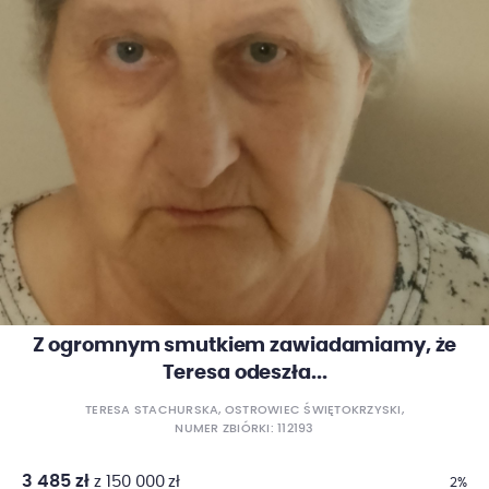
Z ogromnym smutkiem zawiadamiamy, że
Teresa odeszła...
TERESA STACHURSKA, OSTROWIEC ŚWIĘTOKRZYSKI,
NUMER ZBIÓRKI: 112193
3 485 zł
z 150 000 zł
2%