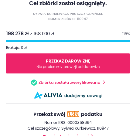
Cel zbiórki został osiągnięty.
SYLWIA KURKIEWICZ, PRUSZCZ GDAŃSKI,
NUMER ZBIÓRKI: 110947
198 278 zł
z 168 000 zł
118%
Brakuje: 0 zł
PRZEKAŻ DAROWIZNĘ
Nie pobieramy prowizji od darowizn
Zbiórka została zweryfikowana
Przekaż swój
podatku
Numer KRS: 0000358654
Cel szczegółowy: Sylwia Kurkiewicz, 110947