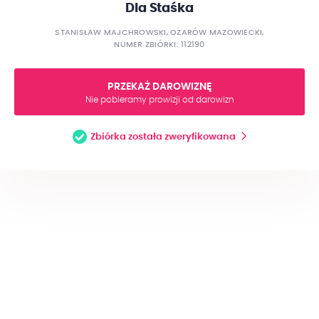
Dla Staśka
STANISŁAW MAJCHROWSKI, OŻARÓW MAZOWIECKI,
NUMER ZBIÓRKI: 112190
PRZEKAŻ DAROWIZNĘ
Nie pobieramy prowizji od darowizn
Zbiórka została zweryfikowana