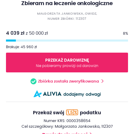
Zbieram na leczenie onkologiczne
MAŁGORZATA JANKOWSKA, OWIDZ,
NUMER ZBIÓRKI: 112307
4 039 zł
z 50 000 zł
8%
Brakuje: 45 960 zł
PRZEKAŻ DAROWIZNĘ
Nie pobieramy prowizji od darowizn
Zbiórka została zweryfikowana
Przekaż swój
podatku
Numer KRS: 0000358654
Cel szczegółowy: Małgorzata Jankowska, 112307