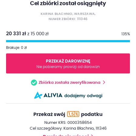
Cel zbiórki został osiągnięty
KARINA BŁACHNIO, WARSZAWA,
NUMER ZBIÓRKI: 111346
20 331 zł
z 15 000 zł
135%
Brakuje: 0 zł
PRZEKAŻ DAROWIZNĘ
Nie pobieramy prowizji od darowizn
Zbiórka została zweryfikowana
Przekaż swój
podatku
Numer KRS: 0000358654
Cel szczegółowy: Karina Błachnio, 111346