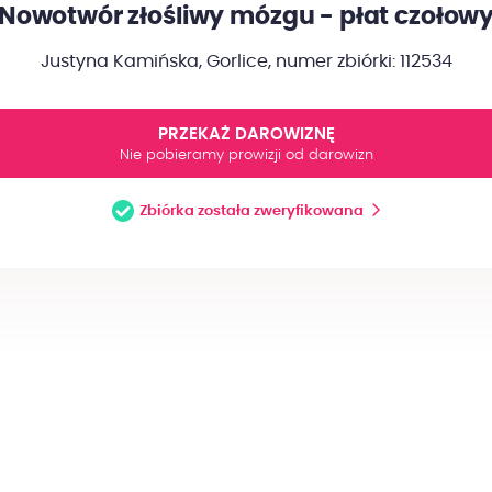
Nowotwór złośliwy mózgu - płat czołow
Justyna Kamińska, Gorlice,
numer zbiórki: 112534
PRZEKAŻ DAROWIZNĘ
Nie pobieramy prowizji od darowizn
Zbiórka została zweryfikowana