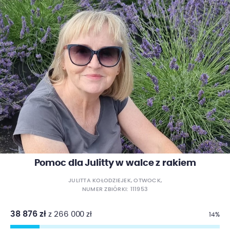
Pomoc dla Julitty w walce z rakiem
JULITTA KOŁODZIEJEK, OTWOCK,
NUMER ZBIÓRKI: 111953
38 876 zł
z 266 000 zł
14%