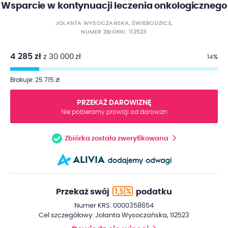
Wsparcie w kontynuacji leczenia onkologicznego
JOLANTA WYSOCZAŃSKA, ŚWIEBODZICE,
NUMER ZBIÓRKI: 112523
4 285 zł
z 30 000 zł
14%
Brakuje: 25 715 zł
PRZEKAŻ DAROWIZNĘ
Nie pobieramy prowizji od darowizn
Zbiórka została zweryfikowana
Przekaż swój
podatku
Numer KRS: 0000358654
Cel szczegółowy: Jolanta Wysoczańska, 112523