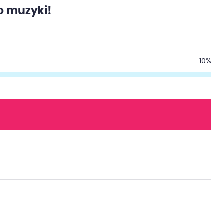
o muzyki!
10%