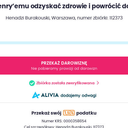
nry’emu odzyskać zdrowie i powrócić d
Henadzi Burakouski, Warszawa,
numer zbiórki: 112373
PRZEKAŻ DAROWIZNĘ
Nie pobieramy prowizji od darowizn
Zbiórka została zweryfikowana
Przekaż swój
podatku
Numer KRS: 0000358654
Cel szczegółowy: Henadzi Burakouski, 112373