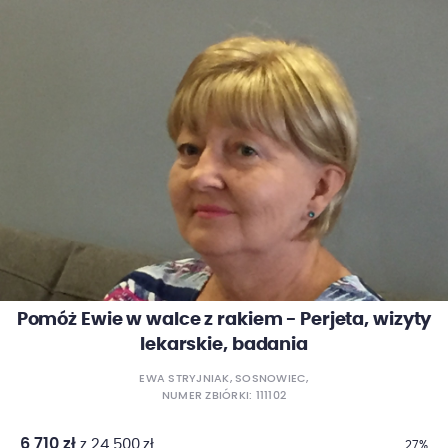
Pomóż Ewie w walce z rakiem - Perjeta, wizyty
lekarskie, badania
EWA STRYJNIAK, SOSNOWIEC,
NUMER ZBIÓRKI: 111102
6 710 zł
z 24 500 zł
27%