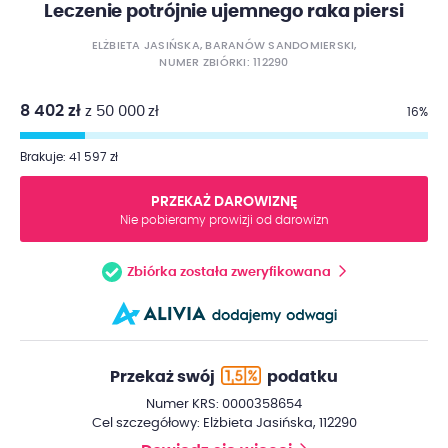
Leczenie potrójnie ujemnego raka piersi
ELŻBIETA JASIŃSKA, BARANÓW SANDOMIERSKI,
NUMER ZBIÓRKI: 112290
8 402 zł
z 50 000 zł
16%
Brakuje: 41 597 zł
PRZEKAŻ DAROWIZNĘ
Nie pobieramy prowizji od darowizn
Zbiórka została zweryfikowana
Przekaż swój
podatku
Numer KRS: 0000358654
Cel szczegółowy: Elżbieta Jasińska, 112290