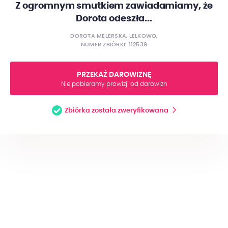
Z ogromnym smutkiem zawiadamiamy, że
Dorota odeszła...
DOROTA MELERSKA, LELKOWO,
NUMER ZBIÓRKI: 112539
PRZEKAŻ DAROWIZNĘ
Nie pobieramy prowizji od darowizn
Zbiórka została zweryfikowana