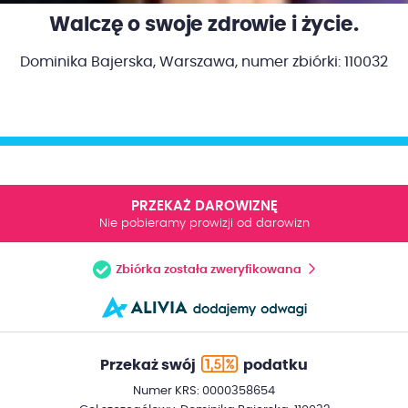
Walczę o swoje zdrowie i życie.
Dominika Bajerska, Warszawa,
numer zbiórki: 110032
PRZEKAŻ DAROWIZNĘ
Nie pobieramy prowizji od darowizn
Zbiórka została zweryfikowana
Przekaż swój
podatku
Numer KRS: 0000358654