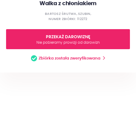
Walka z chłoniakiem
BARTOSZ ŚRUTWA, SZUBIN,
NUMER ZBIÓRKI: 112272
PRZEKAŻ DAROWIZNĘ
Nie pobieramy prowizji od darowizn
Zbiórka została zweryfikowana