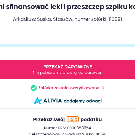
 sfinansować leki i przeszczep szpiku 
Arkadiusz Suska, Staszów,
numer zbiórki: 110691
PRZEKAŻ DAROWIZNĘ
Nie pobieramy prowizji od darowizn
Zbiórka została zweryfikowana
Przekaż swój
podatku
Numer KRS: 0000358654
Cel szczegółowy: Arkadiusz Suska, 110691