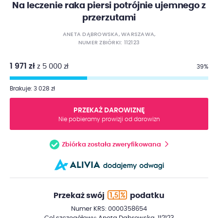
Na leczenie raka piersi potrójnie ujemnego z
przerzutami
ANETA DĄBROWSKA, WARSZAWA,
NUMER ZBIÓRKI: 112123
1 971 zł
z 5 000 zł
39%
Brakuje: 3 028 zł
PRZEKAŻ DAROWIZNĘ
Nie pobieramy prowizji od darowizn
Zbiórka została zweryfikowana
Przekaż swój
podatku
Numer KRS: 0000358654