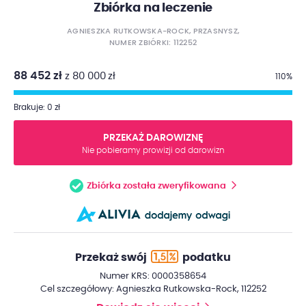
Zbiórka na leczenie
AGNIESZKA RUTKOWSKA-ROCK, PRZASNYSZ,
NUMER ZBIÓRKI: 112252
88 452 zł
z 80 000 zł
110%
Brakuje: 0 zł
PRZEKAŻ DAROWIZNĘ
Nie pobieramy prowizji od darowizn
Zbiórka została zweryfikowana
Przekaż swój
podatku
Numer KRS: 0000358654
Cel szczegółowy: Agnieszka Rutkowska-Rock, 112252